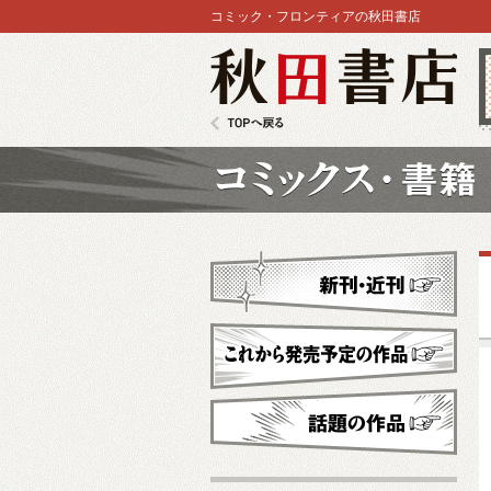
コミック・フロンティアの秋田書店
秋田書店
TOPへ戻る
コミックス
新刊・近刊
これから発売予定
話題の作品