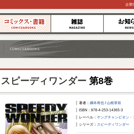
企業
コミックス
雑誌
お知らせ
スピーディワンダー
第8巻
著者：
綱本将也
/
山根章裕
ISBN：978-4-253-14365-3
レーベル：
ヤングチャンピオン・
シリーズ：
スピーディワンダー