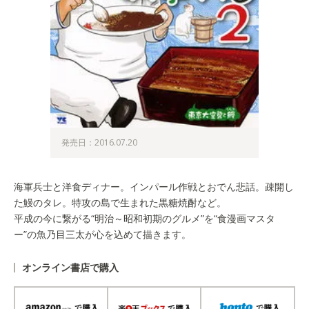
発売日：2016.07.20
海軍兵士と洋食ディナー。インパール作戦とおでん悲話。疎開し
た鰻のタレ。特攻の島で生まれた黒糖焼酎など。
平成の今に繋がる“明治～昭和初期のグルメ”を“食漫画マスタ
ー”の魚乃目三太が心を込めて描きます。
オンライン書店で購入