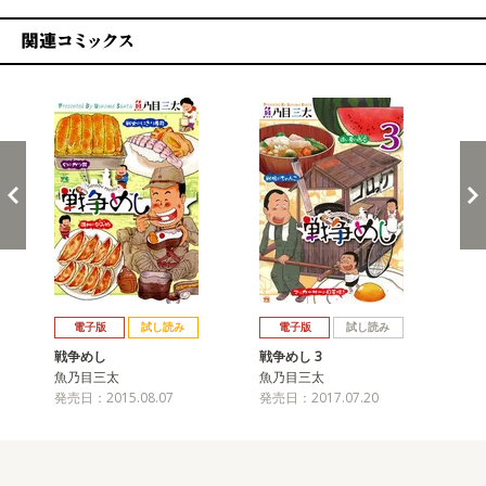
関連コミックス
戻る
進む
電子版
試し読み
電子版
試し読み
戦争めし
戦争めし 3
戦争
魚乃目三太
魚乃目三太
魚
発売日：2015.08.07
発売日：2017.07.20
発売