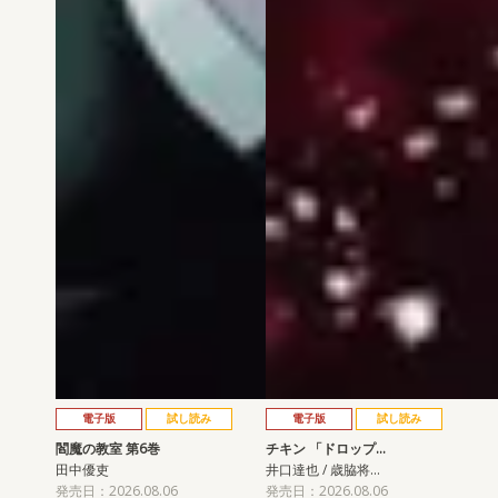
電子版
試し読み
電子版
試し読み
閻魔の教室 第6巻
チキン 「ドロップ…
田中優吏
井口達也 / 歳脇将…
発売日：2026.08.06
発売日：2026.08.06