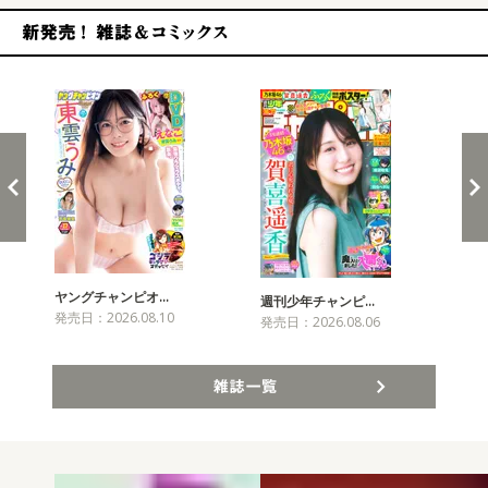
新発売！雑誌&コミックス
ヤングチャンピオ…
チャ
週刊少年チャンピ…
発売日：2026.08.10
発売
発売日：2026.08.06
雑誌一覧