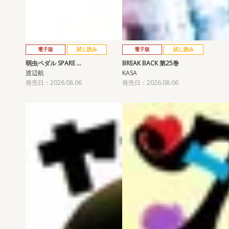
電子版
試し読み
電子版
試し読み
弱虫ペダル SPARE …
BREAK BACK 第25巻
渡辺航
KASA
発売日：2026.08.06
発売日：2026.08.06