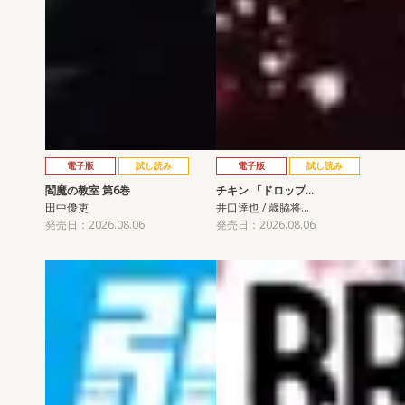
電子版
試し読み
電子版
試し読み
閻魔の教室 第6巻
チキン 「ドロップ…
田中優吏
井口達也 / 歳脇将…
発売日：2026.08.06
発売日：2026.08.06