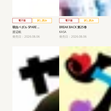
電子版
試し読み
電子版
試し読み
弱虫ペダル SPARE …
BREAK BACK 第25巻
渡辺航
KASA
発売日：2026.08.06
発売日：2026.08.06