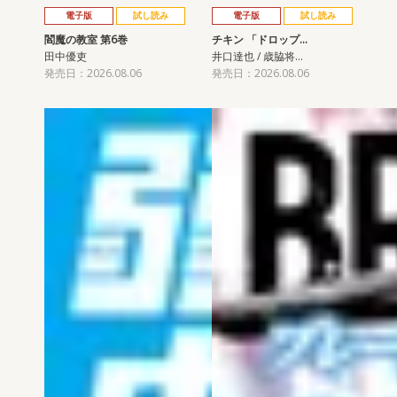
電子版
試し読み
電子版
試し読み
閻魔の教室 第6巻
チキン 「ドロップ…
田中優吏
井口達也 / 歳脇将…
発売日：2026.08.06
発売日：2026.08.06