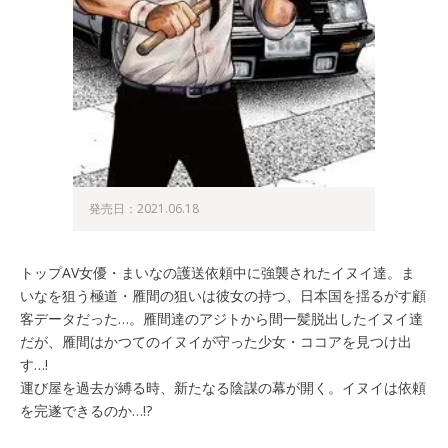
発売日：2021.06.18
トップAV女優・まいなの護送依頼中に強襲されたイヌイ達。ま
いなを狙う極道・雁間の狙いは彼女の持つ、日本国を揺るがす顧
客データだった…。雁間達のアジトから間一髪脱出したイヌイ達
だが、雁間はかつてのイヌイが守った少女・ココアを見つけ出
す…!
運び屋を過去が縛る時、新たなる陰謀の幕が開く。イヌイは依頼
を完遂できるのか…!?