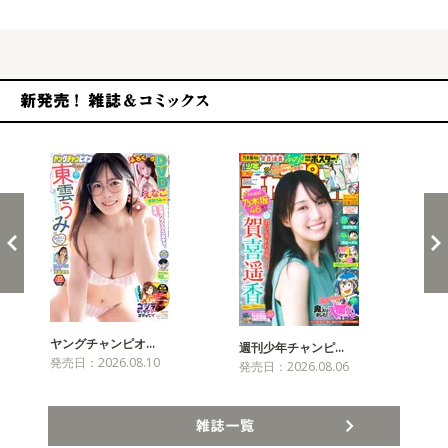
新発売！雑誌&コミックス
ヤングチャンピオ…
チャ
週刊少年チャンピ…
発売日：2026.08.10
発売
発売日：2026.08.06