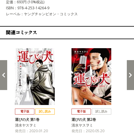
定価：693円 (10%税込)
ISBN：978-4-253-14264-9
レーベル：ヤングチャンピオン・コミックス
関連コミックス
戻る
進む
電子版
試し読み
電子版
試し読み
運びの犬 第1巻
運びの犬 第2巻
運
清水ヤスヲミ
清水ヤスヲミ
清
発売日：2020.01.20
発売日：2020.05.20
発売