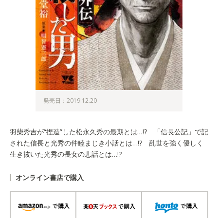
発売日：2019.12.20
羽柴秀吉が“捏造”した松永久秀の最期とは…!? 「信長公記」で記
された信長と光秀の仲睦まじき小話とは…!? 乱世を強く優しく
生き抜いた光秀の長女の悲話とは…!?
オンライン書店で購入