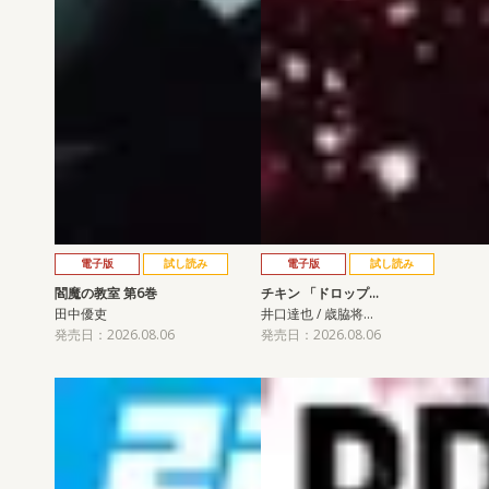
電子版
試し読み
電子版
試し読み
閻魔の教室 第6巻
チキン 「ドロップ…
田中優吏
井口達也 / 歳脇将…
発売日：2026.08.06
発売日：2026.08.06