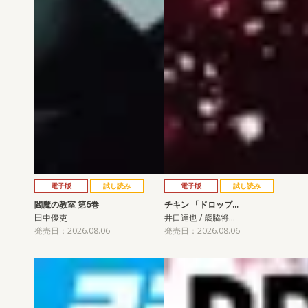
電子版
試し読み
電子版
試し読み
閻魔の教室 第6巻
チキン 「ドロップ…
田中優吏
井口達也 / 歳脇将…
発売日：2026.08.06
発売日：2026.08.06