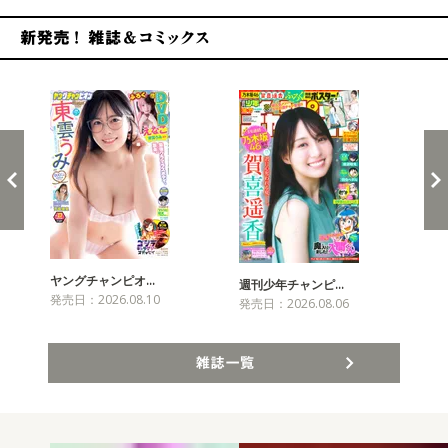
新発売！雑誌&コミックス
ヤングチャンピオ…
チャ
週刊少年チャンピ…
発売日：2026.08.10
発売
発売日：2026.08.06
雑誌一覧