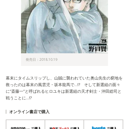
発売日：2018.10.19
幕末にタイムスリップし、山賊に襲われていた奥山先生の窮地を
救ったのは幕末の風雲児・坂本龍馬で…!? そして新選組の面々
に“斎藤一”と呼ばれるヒロユキは新選組の天才剣士・沖田総司と
戦うことに…!?
オンライン書店で購入