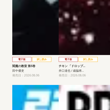
電子版
試し読み
電子版
試し読み
閻魔の教室 第6巻
チキン 「ドロップ…
田中優吏
井口達也 / 歳脇将…
発売日：2026.08.06
発売日：2026.08.06