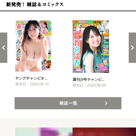
新発売！雑誌&コミックス
ヤングチャンピオ…
チャ
週刊少年チャンピ…
発売日：2026.08.10
発売
発売日：2026.08.06
雑誌一覧