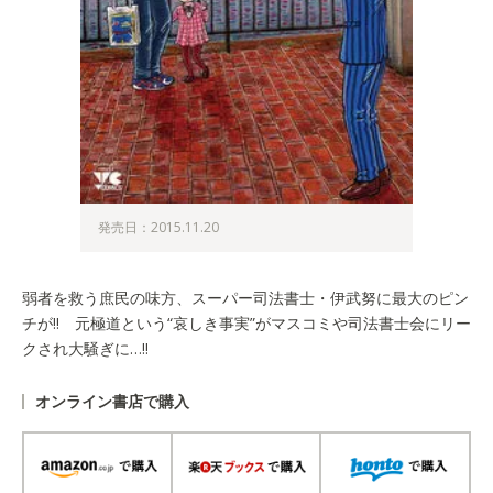
発売日：2015.11.20
弱者を救う庶民の味方、スーパー司法書士・伊武努に最大のピン
チが!! 元極道という“哀しき事実”がマスコミや司法書士会にリー
クされ大騒ぎに…!!
オンライン書店で購入