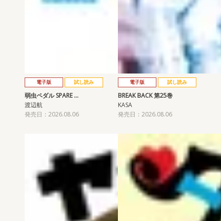
電子版
試し読み
電子版
試し読み
弱虫ペダル SPARE …
BREAK BACK 第25巻
渡辺航
KASA
発売日：2026.08.06
発売日：2026.08.06