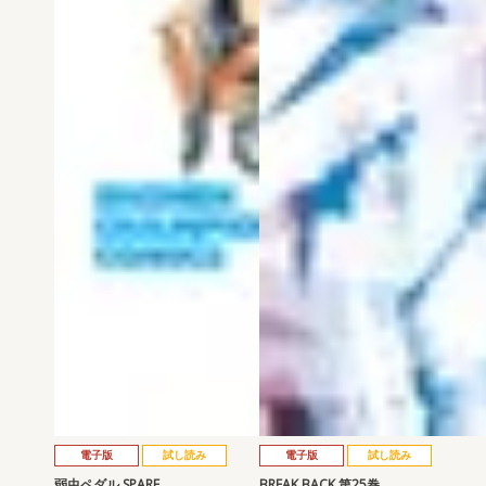
電子版
試し読み
電子版
試し読み
弱虫ペダル SPARE …
BREAK BACK 第25巻