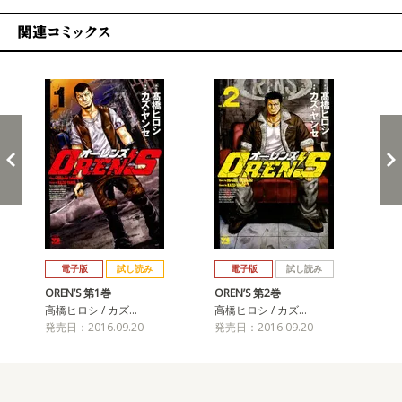
関連コミックス
戻る
進む
電子版
試し読み
電子版
試し読み
OREN’S 第1巻
OREN’S 第2巻
OR
高橋ヒロシ / カズ…
高橋ヒロシ / カズ…
高橋
発売日：2016.09.20
発売日：2016.09.20
発売