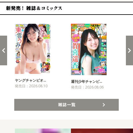
新発売！雑誌&コミックス
ヤングチャンピオ…
チャ
週刊少年チャンピ…
発売日：2026.08.10
発売
発売日：2026.08.06
雑誌一覧