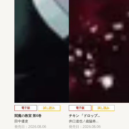
電子版
試し読み
電子版
試し読み
閻魔の教室 第6巻
チキン 「ドロップ…
田中優吏
井口達也 / 歳脇将…
発売日：2026.08.06
発売日：2026.08.06