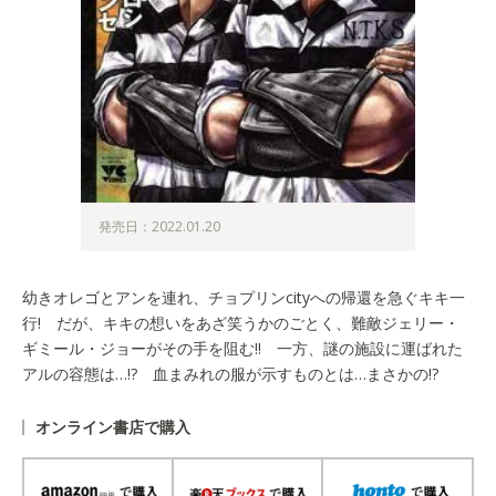
発売日：2022.01.20
幼きオレゴとアンを連れ、チョプリンcityへの帰還を急ぐキキ一
行! だが、キキの想いをあざ笑うかのごとく、難敵ジェリー・
ギミール・ジョーがその手を阻む!! 一方、謎の施設に運ばれた
アルの容態は…!? 血まみれの服が示すものとは…まさかの!?
オンライン書店で購入