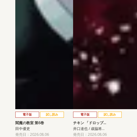
電子版
試し読み
電子版
試し読み
閻魔の教室 第6巻
チキン 「ドロップ…
田中優吏
井口達也 / 歳脇将…
発売日：2026.08.06
発売日：2026.08.06