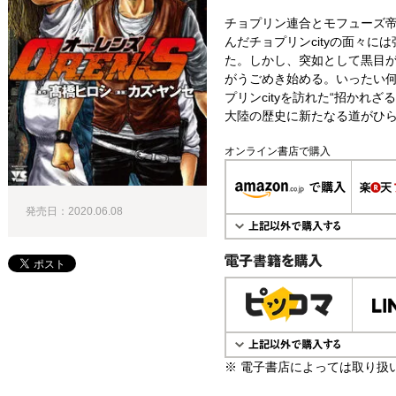
チョプリン連合とモフューズ
んだチョプリンcityの面々
た。しかし、突如として黒目
がうごめき始める。いったい何
プリンcityを訪れた“招かれ
大陸の歴史に新たなる道がひらく
オンライン書店で購入
発売日：2020.06.08
電子書籍で購入
※ 電子書店によっては取り扱