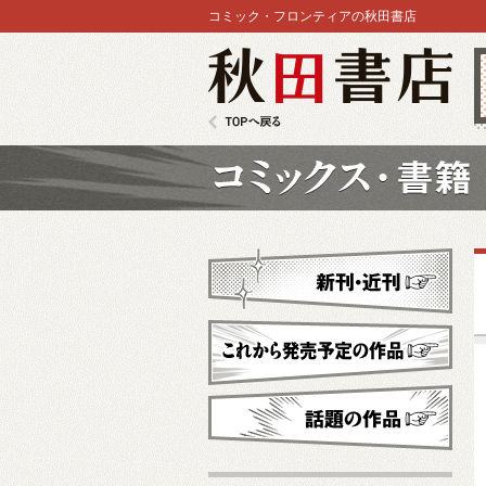
コミック・フロンティアの秋田書店
秋田書店
TOPへ戻る
コミックス
新刊・近刊
これから発売予定
話題の作品