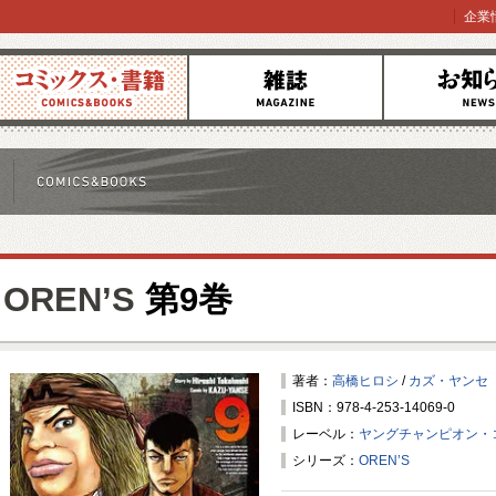
企業
コミックス
雑誌
お知らせ
OREN’S
第9巻
著者：
高橋ヒロシ
/
カズ・ヤンセ
ISBN：978-4-253-14069-0
レーベル：
ヤングチャンピオン・
シリーズ：
OREN’S