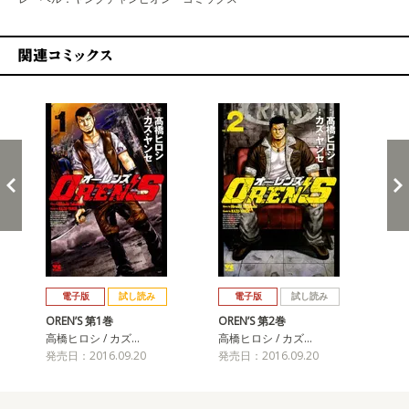
関連コミックス
戻る
進む
電子版
試し読み
電子版
試し読み
OREN’S 第1巻
OREN’S 第2巻
OR
高橋ヒロシ / カズ…
高橋ヒロシ / カズ…
高橋
発売日：2016.09.20
発売日：2016.09.20
発売