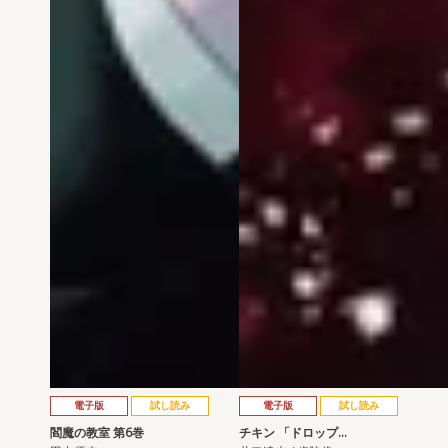
電子版
試し読み
電子版
試し読み
閻魔の教室 第6巻
チキン 「ドロップ…