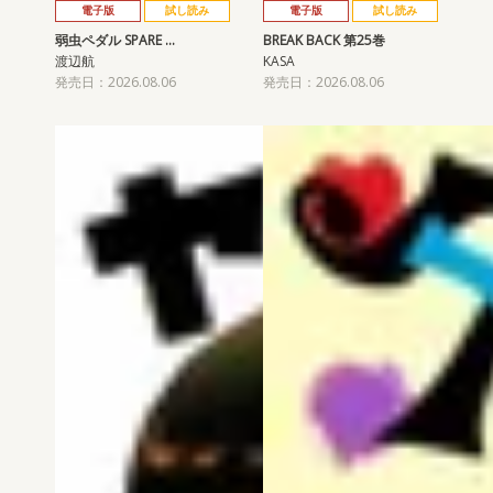
電子版
試し読み
電子版
試し読み
弱虫ペダル SPARE …
BREAK BACK 第25巻
渡辺航
KASA
発売日：2026.08.06
発売日：2026.08.06