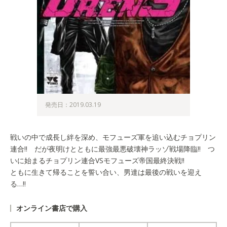
発売日：2019.03.19
戦いの中で成長し絆を深め、モフューズ軍を追い込むチョプリン
連合!! だが夜明けとともに最強最悪破壊神ラッゾ戦場降臨!! つ
いに始まるチョプリン連合VSモフューズ帝国最終決戦!!
ともに生きて帰ることを誓い合い、男達は最後の戦いを迎え
る…!!
オンライン書店で購入