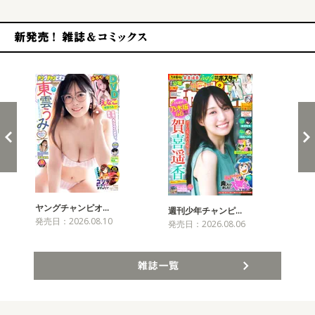
新発売！雑誌&コミックス
ヤングチャンピオ…
チャ
週刊少年チャンピ…
発売日：2026.08.10
発売
発売日：2026.08.06
雑誌一覧