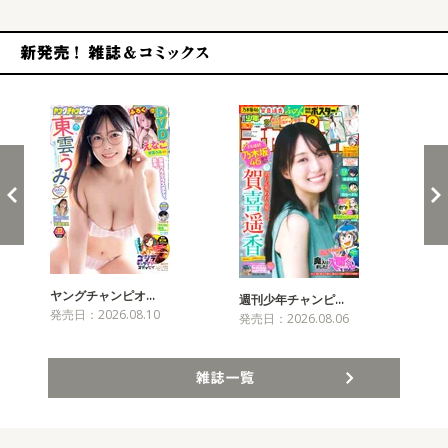
新発売！雑誌&コミックス
ヤングチャンピオ…
チャ
週刊少年チャンピ…
発売日：2026.08.10
発売
発売日：2026.08.06
雑誌一覧