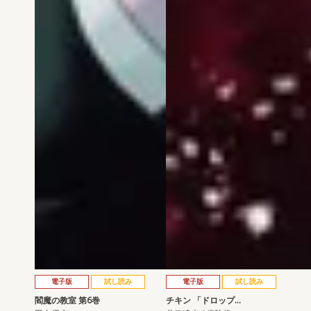
電子版
試し読み
電子版
試し読み
閻魔の教室 第6巻
チキン 「ドロップ…