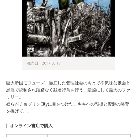
発売日：2017.03.17
巨大帝国モフューズ。徹底した管理社会のもとで不気味な仮面と
黒服で統制され躊躇なく残虐行為を行う、最凶にして最大のファ
ミリー。
奴らがチョプリンCityに目をつけた。キキへの報復と資源の略奪
を掲げて…。
オンライン書店で購入