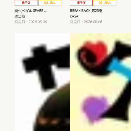
電子版
試し読み
電子版
試し読み
弱虫ペダル SPARE …
BREAK BACK 第25巻
渡辺航
KASA
発売日：2026.08.06
発売日：2026.08.06