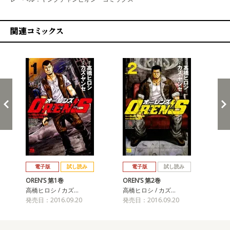
関連コミックス
戻る
進む
電子版
試し読み
電子版
試し読み
OREN’S 第1巻
OREN’S 第2巻
OR
高橋ヒロシ / カズ…
高橋ヒロシ / カズ…
高橋
発売日：2016.09.20
発売日：2016.09.20
発売