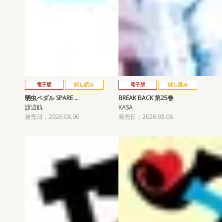
電子版
試し読み
電子版
試し読み
弱虫ペダル SPARE …
BREAK BACK 第25巻
渡辺航
KASA
発売日：2026.08.06
発売日：2026.08.06