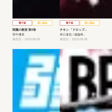
電子版
試し読み
電子版
試し読み
閻魔の教室 第6巻
チキン 「ドロップ…
田中優吏
井口達也 / 歳脇将…
発売日：2026.08.06
発売日：2026.08.06