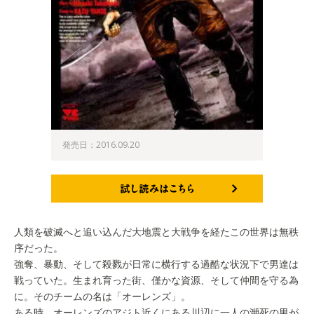
発売日：2016.09.20
試し読みはこちら
人類を破滅へと追い込んだ大地震と大戦争を経たこの世界は無秩
序だった。
強奪、暴動、そして殺戮が日常に横行する過酷な状況下で男達は
戦っていた。生まれ育った街、僅かな資源、そして仲間を守る為
に。そのチームの名は「オーレンズ」。
ある時、オーレンズのアジト近くにある川辺に一人の瀕死の男が