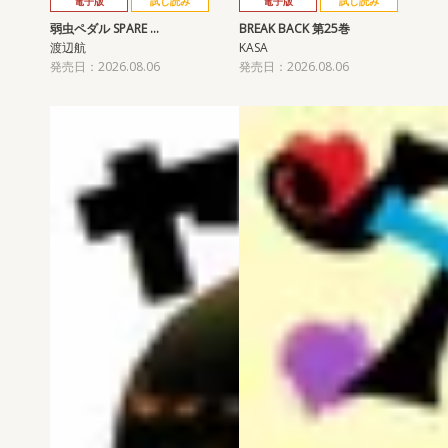
電子版
試し読み
電子版
試し読み
弱虫ペダル SPARE …
BREAK BACK 第25巻
渡辺航
KASA
発売日：2026.08.06
発売日：2026.08.06