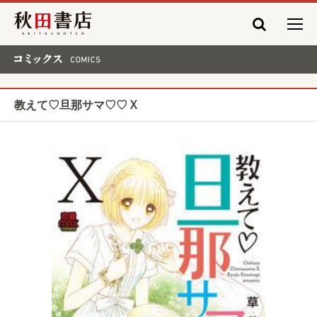
秋田書店
コミックス COMICS
教えて♡旦那サマ♡♡ X