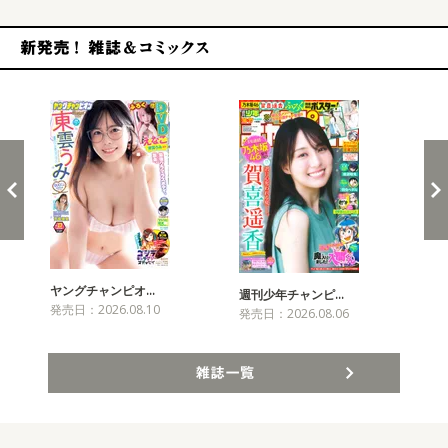
新発売！雑誌&コミックス
ヤングチャンピオ…
チャ
週刊少年チャンピ…
発売日：2026.08.10
発売
発売日：2026.08.06
雑誌一覧