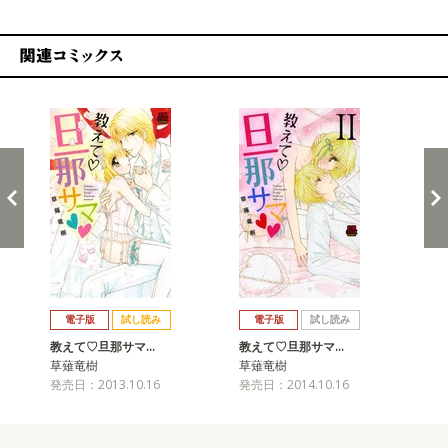
関連コミックス
戻る
進む
電子版
試し読み
電子版
試し読み
教えて♡旦那サマ…
教えて♡旦那サマ…
教
草薙竜樹
草薙竜樹
草
発売日：2013.10.16
発売日：2014.10.16
発売