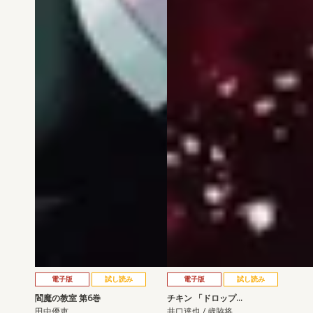
電子版
試し読み
電子版
試し読み
閻魔の教室 第6巻
チキン 「ドロップ…
田中優吏
井口達也 / 歳脇将…