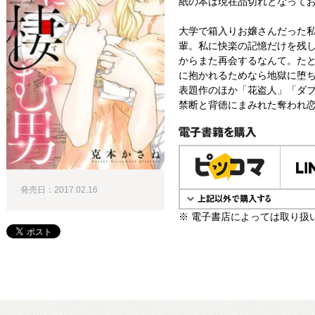
紙の本は現在品切れとなって
大学で箱入りお嬢さんだった私
輩。私に快楽の記憶だけを残し
からまた再会するなんて。た
に抱かれるためなら地獄に堕ち
表題作のほか「花盗人」「ダ
禁断と背徳にまみれた奪われ恋愛
電子書籍で購入
発売日：2017.02.16
※ 電子書店によっては取り扱