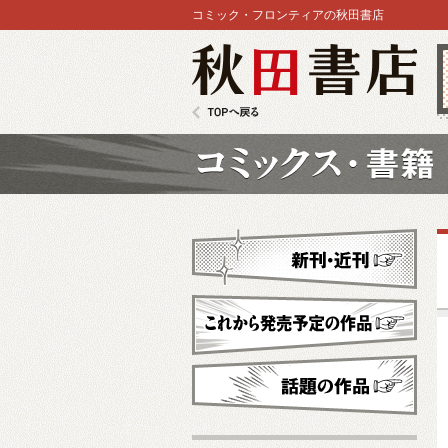
コミック・フロンティアの秋田書店
秋田書店
TOPへ戻る
コミックス
新刊・近刊
これから発売予定
話題の作品