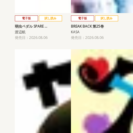
電子版
試し読み
電子版
試し読み
弱虫ペダル SPARE …
BREAK BACK 第25巻
渡辺航
KASA
発売日：2026.08.06
発売日：2026.08.06