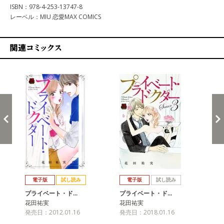
ISBN：978-4-253-13747-8
レーベル：MIU 恋愛MAX COMICS
関連コミックス
戻る
進む
電子版
試し読み
電子版
試し読み
プライベート・ド…
プライベート・ド…
プ
花田祐実
花田祐実
花
発売日：2012.01.16
発売日：2018.01.16
発売