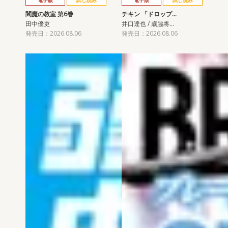
電子版
試し読み
電子版
試し読み
閻魔の教室 第6巻
チキン 「ドロップ…
田中優吏
井口達也 / 歳脇将…
発売日：2026.08.06
発売日：2026.08.06