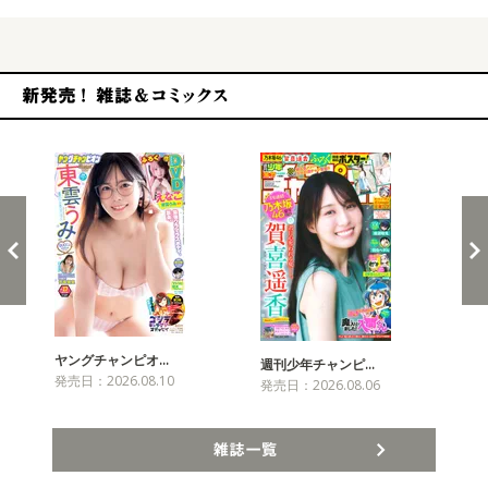
新発売！雑誌&コミックス
ヤングチャンピオ…
チャ
週刊少年チャンピ…
発売日：2026.08.10
発売
発売日：2026.08.06
雑誌一覧