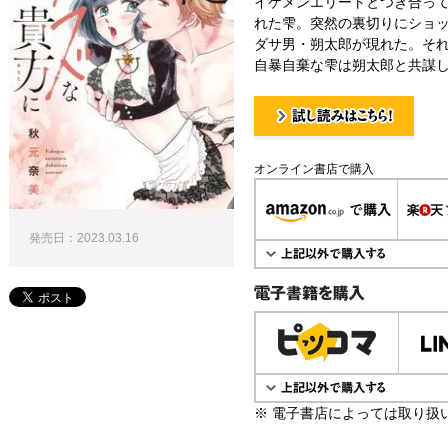
イケメンエリートとつき合って
れた雫。突然の裏切りにショ
ダサ男・朔太郎が現れた。それ
自暴自棄な雫は朔太郎と共謀し
試し読み！
オンライン書店で購入
発売日：2023.03.16
電子書籍で購入
※ 電子書店によっては取り扱