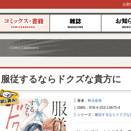
企業
コミックス
雑誌
お知らせ
服従するならドクズな貴方に
著者：
秋元奈美
ISBN：978-4-253-13675-4
試し読み！
シリーズ：
服従するならドクズな