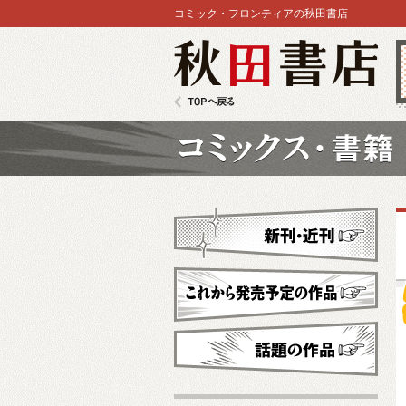
コミック・フロンティアの秋田書店
秋田書店
TOPへ戻る
コミックス
新刊・近刊
これから発売予定
話題の作品