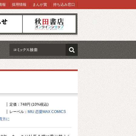
情報
採用情報
まんが賞
持ち込み窓口
オンラインショップ
検索
定価：748円 (10%税込)
レーベル：
MIU 恋愛MAX COMICS
貴方に