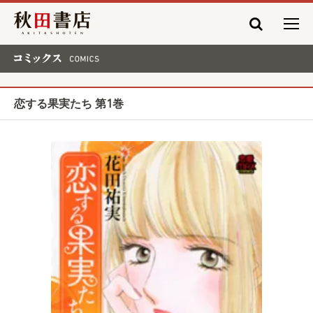
秋田書店
コミックス COMICS
恋する果実たち 第1巻