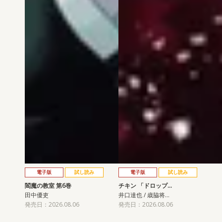
電子版
試し読み
電子版
試し読み
閻魔の教室 第6巻
チキン 「ドロップ…
田中優吏
井口達也 / 歳脇将…
発売日：2026.08.06
発売日：2026.08.06