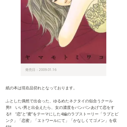
発売日：2009.01.16
紙の本は現在品切れとなっております。
ふとした偶然で出会った、ゆるめたネクタイの似合うクール
男!! いい男と出会えたら、女の濃度をバンバンあげて恋をす
る!! “恋”と“蜜”をテーマにした4編のラブストーリー「ラブとピ
ンク」「恋蜜」「エトワールにて」「かなしくてゴメン」を収
録!!