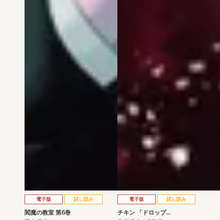
電子版
試し読み
電子版
試し読み
閻魔の教室 第6巻
チキン 「ドロップ…