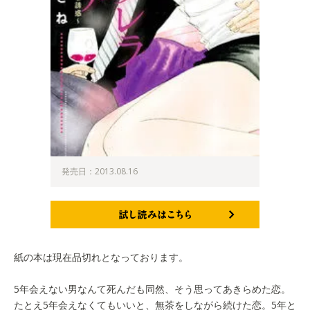
発売日：2013.08.16
試し読みはこちら
紙の本は現在品切れとなっております。
5年会えない男なんて死んだも同然、そう思ってあきらめた恋。
たとえ5年会えなくてもいいと、無茶をしながら続けた恋。5年と