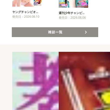
ヤングチャンピオ…
チャ
週刊少年チャンピ…
発売日：2026.08.10
発売
発売日：2026.08.06
雑誌一覧