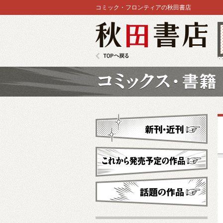
コミック・フロンティアの秋田書店
秋田書店
TOPへ戻る
コミックス
新刊・近刊
これから発売予定
話題の作品