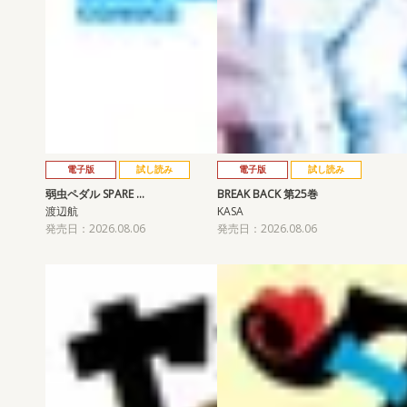
電子版
試し読み
電子版
試し読み
弱虫ペダル SPARE …
BREAK BACK 第25巻
渡辺航
KASA
発売日：2026.08.06
発売日：2026.08.06