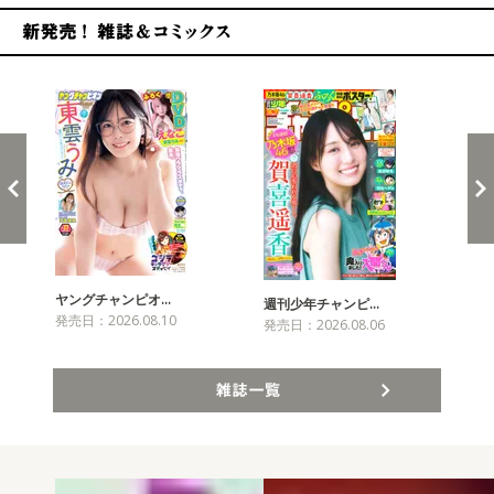
新発売！雑誌&コミックス
ヤングチャンピオ…
チャ
週刊少年チャンピ…
発売日：2026.08.10
発売
発売日：2026.08.06
雑誌一覧