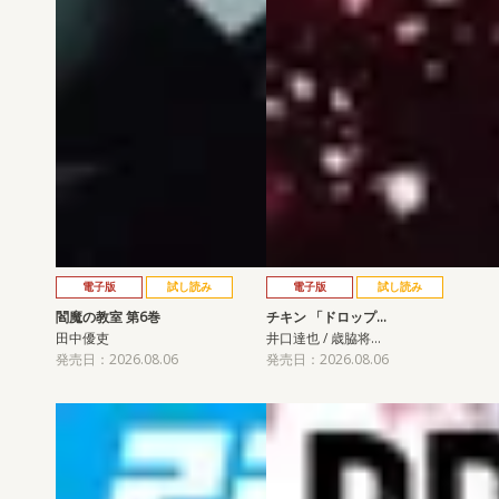
電子版
試し読み
電子版
試し読み
閻魔の教室 第6巻
チキン 「ドロップ…
田中優吏
井口達也 / 歳脇将…
発売日：2026.08.06
発売日：2026.08.06