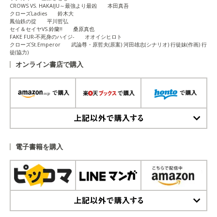
CROWS VS. HAKAIJU～最強より最凶 本田真吾
クローズLadies 鈴木大
鳳仙鉄の掟 平川哲弘
セイ＆セイヤVS.鈴蘭!! 桑原真也
FAKE FUR-不死身のハイジ- オオイシヒロト
クローズSt.Emperor 武論尊・原哲夫(原案) 河田雄志(シナリオ) 行徒妹(作画) 行
徒(協力)
オンライン書店で購入
上記以外で購入する
電子書籍を購入
上記以外で購入する