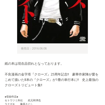
発売日：2016.06.08
紙の本は現在品切れとなっております。
不良漫画の金字塔『クローズ』25周年記念!! 豪華作家陣が愛を
こめて描いた8本の『クローズ』が1冊の単行本に!! 史上最強の
クローズトリビュート集!!
●収録作品●
セトウツミ外伝 此元和津也
ラクガキ 藤原さとし