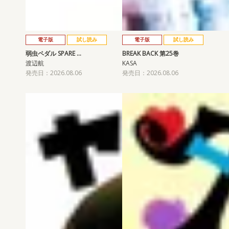
電子版
試し読み
電子版
試し読み
弱虫ペダル SPARE …
BREAK BACK 第25巻
渡辺航
KASA
発売日：2026.08.06
発売日：2026.08.06