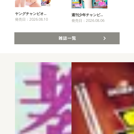
ヤングチャンピオ…
チャ
週刊少年チャンピ…
発売日：2026.08.10
発売
発売日：2026.08.06
雑誌一覧