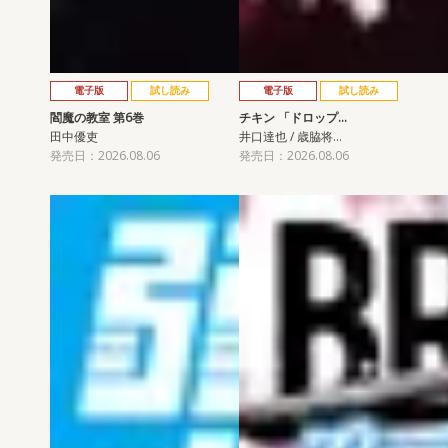
電子版
試し読み
電子版
試し読み
閻魔の教室 第6巻
チキン 「ドロップ…
田中優吏
井口達也 / 歳脇将…
発売日：2026.08.06
発売日：2026.08.06