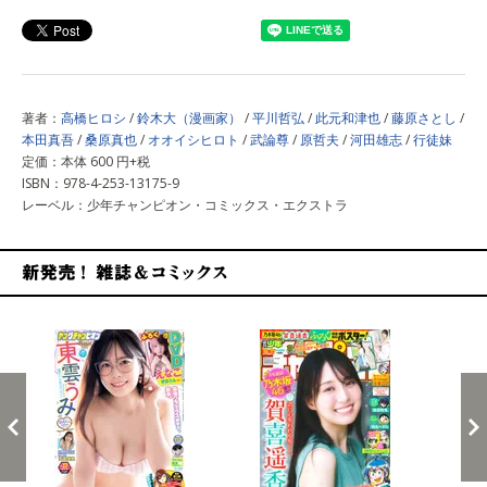
著者：
高橋ヒロシ
/
鈴木大（漫画家）
/
平川哲弘
/
此元和津也
/
藤原さとし
/
本田真吾
/
桑原真也
/
オオイシヒロト
/
武論尊
/
原哲夫
/
河田雄志
/
行徒妹
定価：本体 600 円+税
ISBN：978-4-253-13175-9
レーベル：少年チャンピオン・コミックス・エクストラ
新発売！雑誌&コミックス