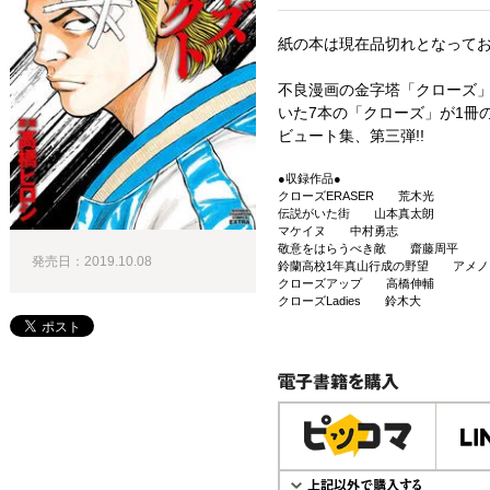
紙の本は現在品切れとなって
不良漫画の金字塔「クローズ
いた7本の「クローズ」が1冊
ビュート集、第三弾!!
●収録作品●
クローズERASER 荒木光
伝説がいた街 山本真太朗
マケイヌ 中村勇志
敬意をはらうべき敵 齋藤周平
発売日：2019.10.08
鈴蘭高校1年真山行成の野望 アメノ
クローズアップ 高橋伸輔
クローズLadies 鈴木大
電子書籍で購入