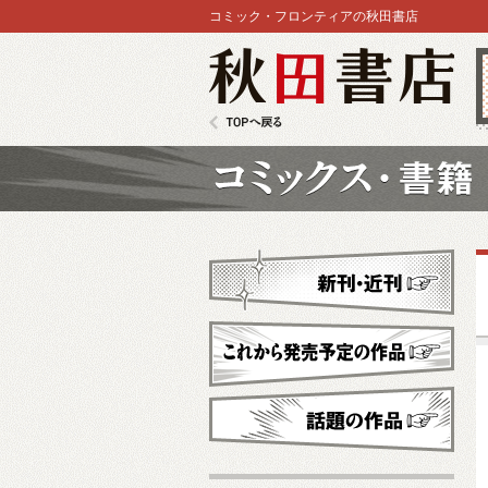
コミック・フロンティアの秋田書店
秋田書店
TOPへ戻る
コミックス
新刊・近刊
これから発売予定
話題の作品