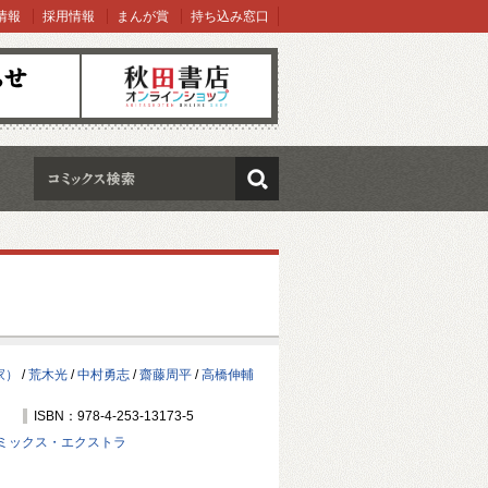
情報
採用情報
まんが賞
持ち込み窓口
オンラインショップ
検索
家）
/
荒木光
/
中村勇志
/
齋藤周平
/
高橋伸輔
ISBN：978-4-253-13173-5
ミックス・エクストラ