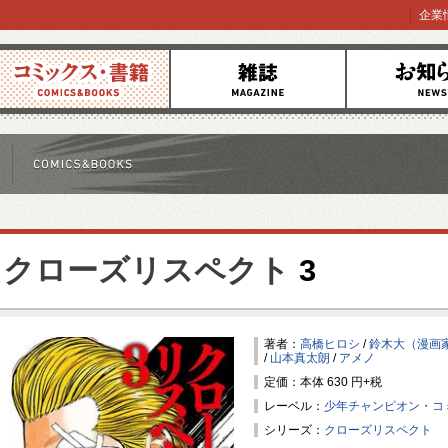
企業
コミックス
雑誌
お知らせ
クローズリスペクト
3
著者：
高橋ヒロシ
/
鈴木大（漫画
/
山本真太朗
/
アメノ
定価：本体 630 円+税
レーベル：
少年チャンピオン・コ
シリーズ：
クローズリスペクト