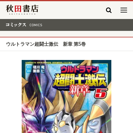
秋田書店
コミックス COMICS
ウルトラマン超闘士激伝 新章 第5巻