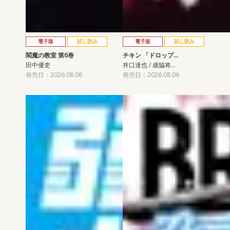
電子版
試し読み
電子版
試し読み
閻魔の教室 第6巻
チキン 「ドロップ…
田中優吏
井口達也 / 歳脇将…
発売日：2026.08.06
発売日：2026.08.06