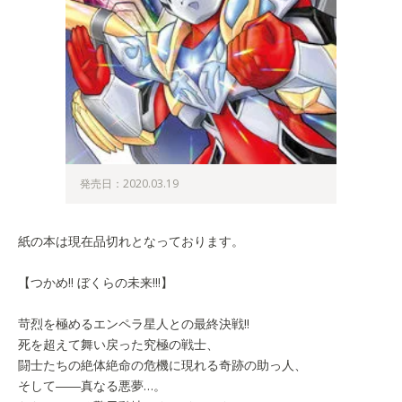
発売日：2020.03.19
紙の本は現在品切れとなっております。
【つかめ!! ぼくらの未来!!!】
苛烈を極めるエンペラ星人との最終決戦!!
死を超えて舞い戻った究極の戦士、
闘士たちの絶体絶命の危機に現れる奇跡の助っ人、
そして――真なる悪夢…。