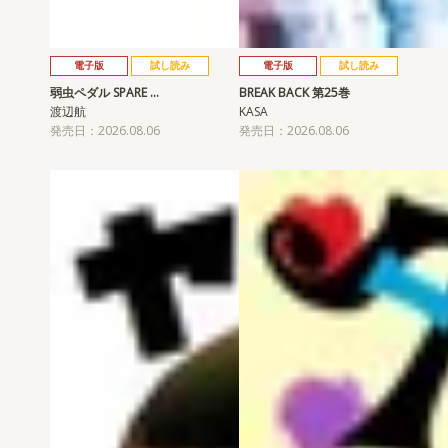
電子版
試し読み
電子版
試し読み
弱虫ペダル SPARE …
BREAK BACK 第25巻
渡辺航
KASA
発売日：2026.08.06
発売日：2026.08.06