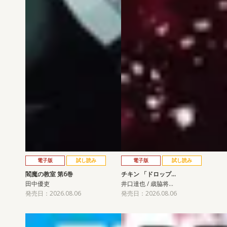
電子版
試し読み
電子版
試し読み
閻魔の教室 第6巻
チキン 「ドロップ…
田中優吏
井口達也 / 歳脇将…
発売日：2026.08.06
発売日：2026.08.06