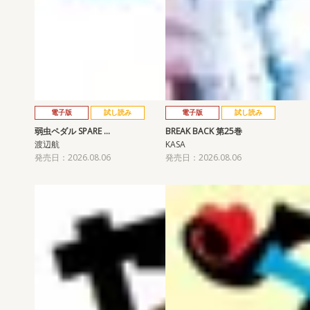
電子版
試し読み
電子版
試し読み
弱虫ペダル SPARE …
BREAK BACK 第25巻
渡辺航
KASA
発売日：2026.08.06
発売日：2026.08.06