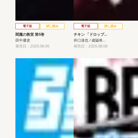
電子版
試し読み
電子版
試し読み
閻魔の教室 第6巻
チキン 「ドロップ…
田中優吏
井口達也 / 歳脇将…
発売日：2026.08.06
発売日：2026.08.06