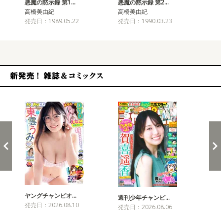
悪魔の黙示録 第1…
悪魔の黙示録 第2…
悪
高橋美由紀
高橋美由紀
高
発売日：1989.05.22
発売日：1990.03.23
発売
新発売！雑誌&コミックス
ヤングチャンピオ…
チャ
週刊少年チャンピ…
発売日：2026.08.10
発売
発売日：2026.08.06