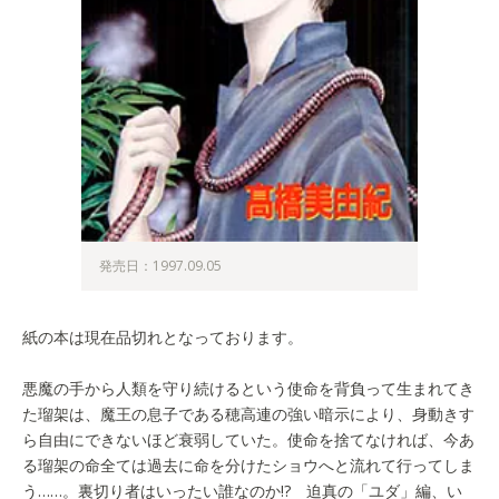
発売日：1997.09.05
紙の本は現在品切れとなっております。
悪魔の手から人類を守り続けるという使命を背負って生まれてき
た瑠架は、魔王の息子である穂高連の強い暗示により、身動きす
ら自由にできないほど衰弱していた。使命を捨てなければ、今あ
る瑠架の命全ては過去に命を分けたショウへと流れて行ってしま
う……。裏切り者はいったい誰なのか!? 迫真の「ユダ」編、い