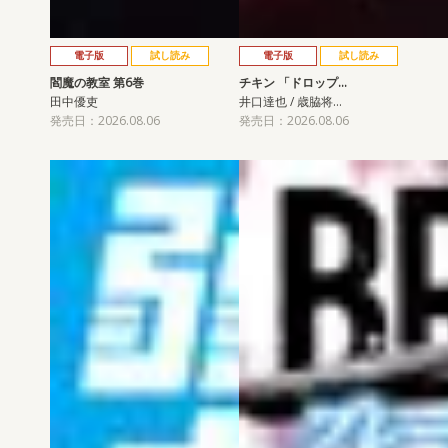
電子版
試し読み
電子版
試し読み
閻魔の教室 第6巻
チキン 「ドロップ…
田中優吏
井口達也 / 歳脇将…
発売日：2026.08.06
発売日：2026.08.06