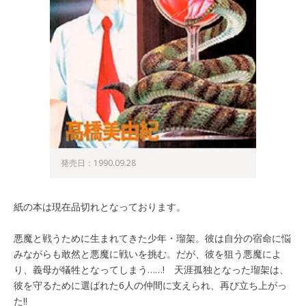
発売日：1990.09.28
紙の本は現在品切れとなっております。
悪魔と戦うために生まれてきた少年・瑠架。彼は自分の宿命に悩
みながらも敢然と悪魔に戦いを挑む。だが、彼を狙う悪魔によ
り、義母が犠牲となってしまう……! 天涯孤独となった瑠架は、
彼を守るために選ばれた6人の仲間に支えられ、再び立ち上がっ
た!!