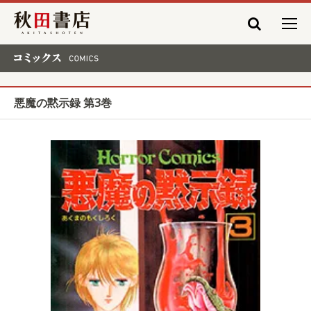
秋田書店
コミックス COMICS
悪魔の黙示録 第3巻