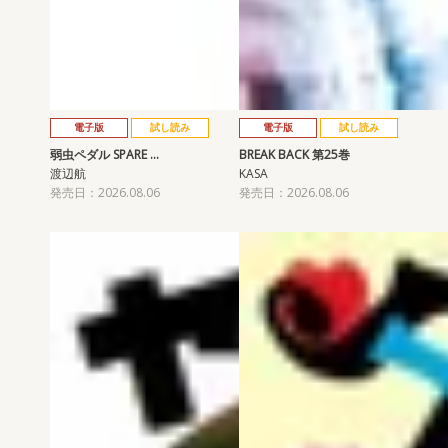
電子版
試し読み
電子版
試し読み
弱虫ペダル SPARE …
BREAK BACK 第25巻
渡辺航
KASA
発売日：2026.08.06
発売日：2026.08.06