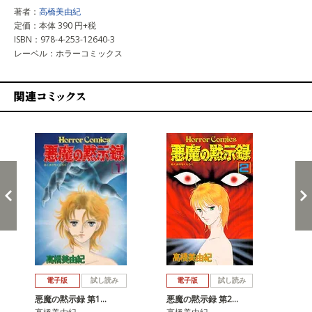
著者：
高橋美由紀
定価：本体 390 円+税
ISBN：978-4-253-12640-3
レーベル：ホラーコミックス
関連コミックス
戻る
進む
電子版
試し読み
電子版
試し読み
悪魔の黙示録 第1…
悪魔の黙示録 第2…
悪