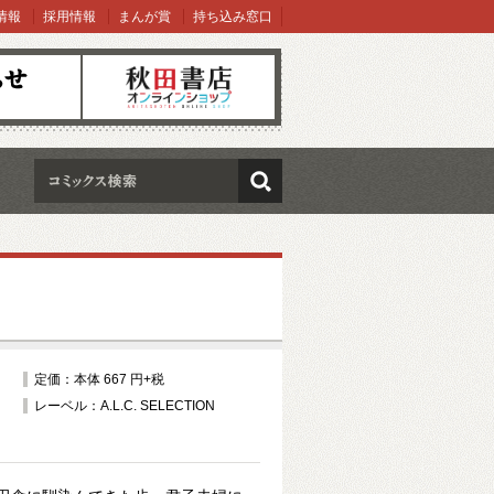
情報
採用情報
まんが賞
持ち込み窓口
オンラインショップ
検索
定価：本体 667 円+税
レーベル：A.L.C. SELECTION