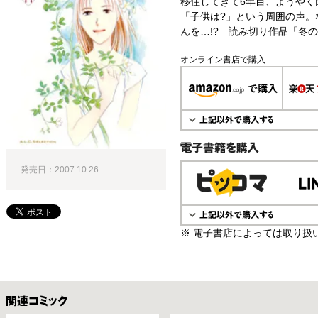
移住してきて6年目、ようやく
「子供は?」という周囲の声。
んを…!? 読み切り作品「冬
オンライン書店で購入
電子書籍で購入
発売日：2007.10.26
※ 電子書店によっては取り扱
関連コミックス