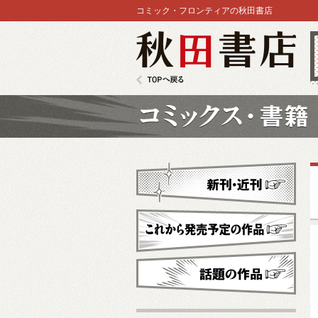
コミック・フロンティアの秋田書店
秋田書店
TOPへ戻る
コミックス
新刊・近刊
これから発売予定
話題の作品