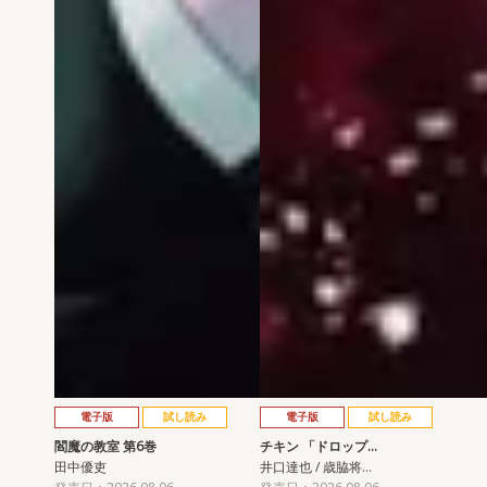
電子版
試し読み
電子版
試し読み
閻魔の教室 第6巻
チキン 「ドロップ…
田中優吏
井口達也 / 歳脇将…