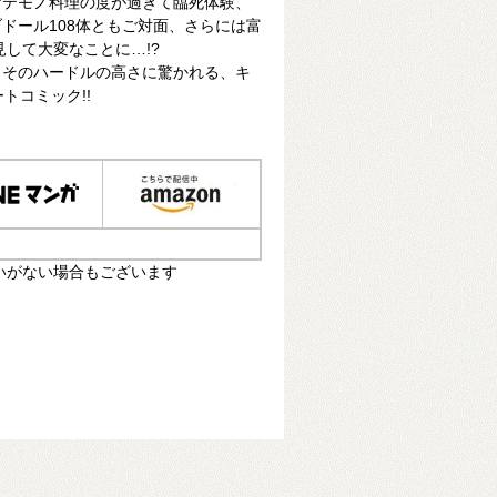
ゲテモノ料理の度が過ぎて臨死体験、
ドール108体ともご対面、さらには富
見して大変なことに…!?
もそのハードルの高さに驚かれる、キ
トコミック!!
いがない場合もございます