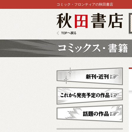
コミック・フロンティアの秋田書店
秋田書店
TOPへ戻る
コミックス
新刊・近刊
これから発売予定
話題の作品