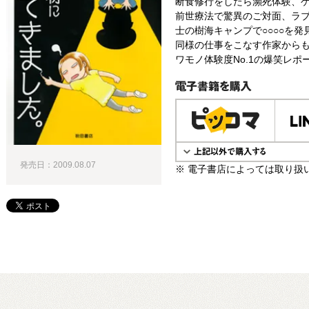
断食修行をしたら瀕死体験、
前世療法で驚異のご対面、ラブ
士の樹海キャンプで○○○○を発
同様の仕事をこなす作家から
ワモノ体験度No.1の爆笑レポー
電子書籍で購入
発売日：2009.08.07
※ 電子書店によっては取り扱