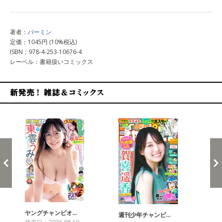
著者：
パーミン
定価：1045円 (10%税込)
ISBN：978-4-253-10676-4
レーベル：書籍扱いコミックス
新発売！雑誌&コミックス
ヤングチャンピオ…
チャ
週刊少年チャンピ…