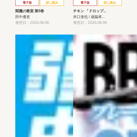
電子版
試し読み
電子版
試し読み
閻魔の教室 第6巻
チキン 「ドロップ…
田中優吏
井口達也 / 歳脇将…
発売日：2026.08.06
発売日：2026.08.06