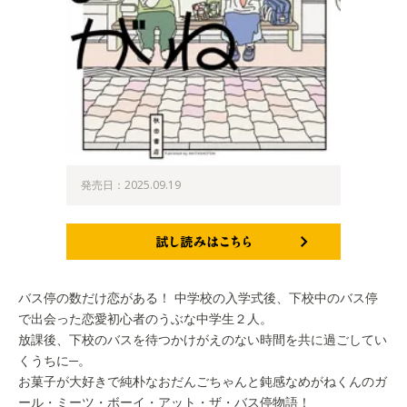
発売日：2025.09.19
試し読みはこちら
バス停の数だけ恋がある！ 中学校の入学式後、下校中のバス停
で出会った恋愛初心者のうぶな中学生２人。
放課後、下校のバスを待つかけがえのない時間を共に過ごしてい
くうちに─。
お菓子が大好きで純朴なおだんごちゃんと鈍感なめがねくんのガ
ール・ミーツ・ボーイ・アット・ザ・バス停物語！