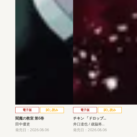
電子版
試し読み
電子版
試し読み
閻魔の教室 第6巻
チキン 「ドロップ…
田中優吏
井口達也 / 歳脇将…
発売日：2026.08.06
発売日：2026.08.06