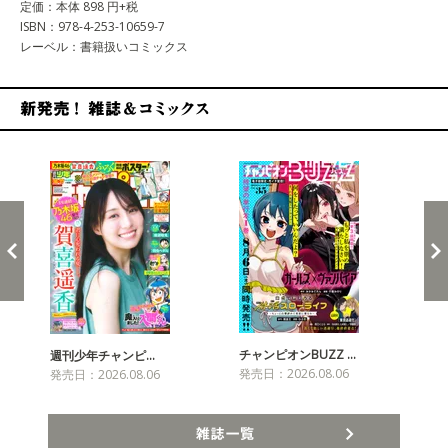
定価：本体 898 円+税
ISBN：978-4-253-10659-7
レーベル：書籍扱いコミックス
新発売！雑誌&コミックス
チャンピオンBUZZ …
週刊少年チャンピ…
月
発売日：2026.08.06
発売日：2026.08.06
発売