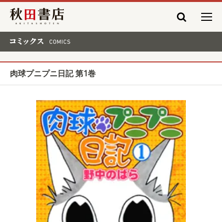
秋田書店
コミックス COMICS
肉球プニプニ日記 第1巻