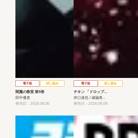
電子版
試し読み
電子版
試し読み
閻魔の教室 第6巻
チキン 「ドロップ…
田中優吏
井口達也 / 歳脇将…
発売日：2026.08.06
発売日：2026.08.06