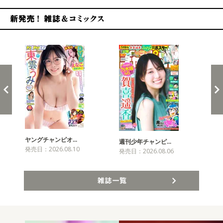
新発売！雑誌&コミックス
ヤングチャンピオ…
チャ
週刊少年チャンピ…
発売日：2026.08.10
発売
発売日：2026.08.06
雑誌一覧