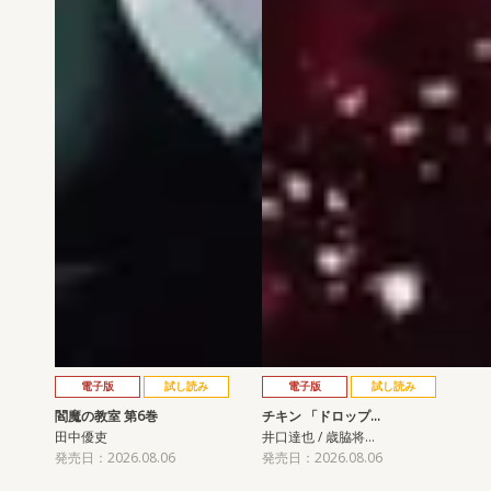
電子版
試し読み
電子版
試し読み
閻魔の教室 第6巻
チキン 「ドロップ…
田中優吏
井口達也 / 歳脇将…
発売日：2026.08.06
発売日：2026.08.06