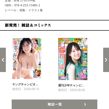
定価：本体 2750 円+税
ISBN：978-4-253-10485-2
レーベル：画集・イラスト集
新発売！雑誌&コミックス
ヤングチャンピオ…
チャ
週刊少年チャンピ…
発売日：2026.08.10
発売
発売日：2026.08.06