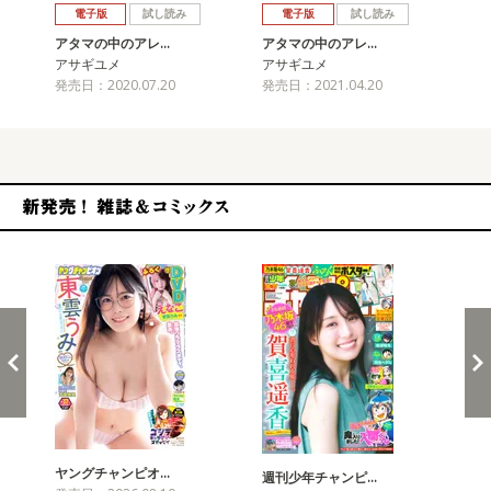
電子版
試し読み
電子版
試し読み
アタマの中のアレ…
アタマの中のアレ…
ア
アサギユメ
アサギユメ
ア
発売日：2020.07.20
発売日：2021.04.20
発売
新発売！雑誌&コミックス
ヤングチャンピオ…
チャ
週刊少年チャンピ…