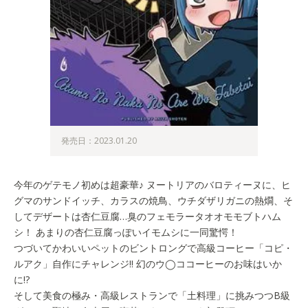
発売日：2023.01.20
今年のゲテモノ初めは超豪華♪ ヌートリアのバロティーヌに、ヒ
グマのサンドイッチ、カラスの焼鳥、ウチダザリガニの熱燗、そ
してデザートは杏仁豆腐…臭のフェモラータオオモモブトハム
シ！ あまりの杏仁豆腐っぽいイモムシに一同驚愕！
つづいてかわいいペットのビントロングで高級コーヒー「コピ・
ルアク」自作にチャレンジ!! 幻のウ◯ココーヒーのお味はいか
に!?
そして美食の極み・高級レストランで「土料理」に挑みつつB級