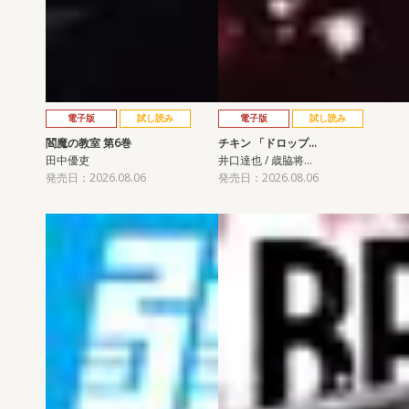
電子版
試し読み
電子版
試し読み
閻魔の教室 第6巻
チキン 「ドロップ…
田中優吏
井口達也 / 歳脇将…
発売日：2026.08.06
発売日：2026.08.06