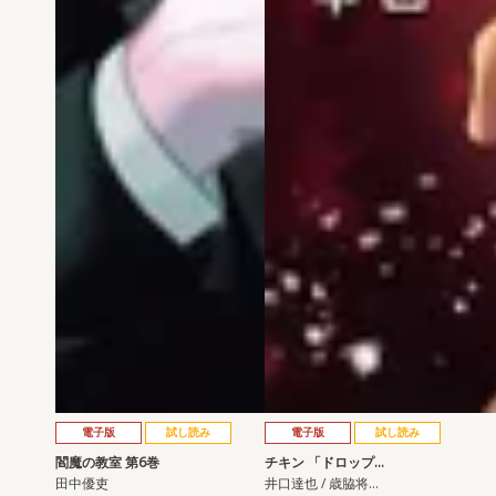
電子版
試し読み
電子版
試し読み
閻魔の教室 第6巻
チキン 「ドロップ…
田中優吏
井口達也 / 歳脇将…