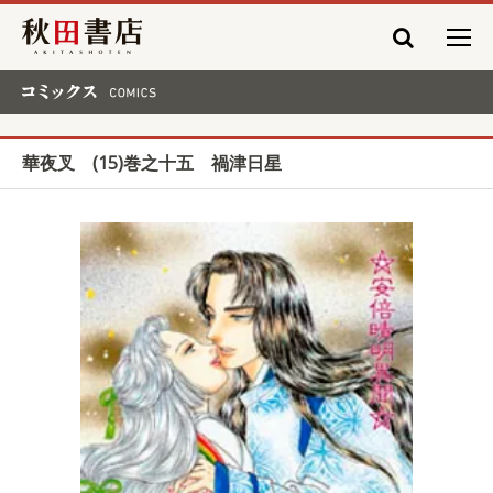
秋田書店
コミックス COMICS
華夜叉 (15)巻之十五 禍津日星