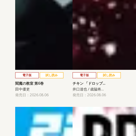
電子版
試し読み
電子版
試し読み
閻魔の教室 第6巻
チキン 「ドロップ…
田中優吏
井口達也 / 歳脇将…
発売日：2026.08.06
発売日：2026.08.06