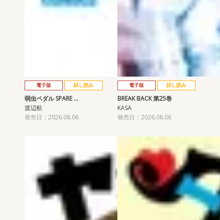
電子版
試し読み
電子版
試し読み
弱虫ペダル SPARE …
BREAK BACK 第25巻
渡辺航
KASA
発売日：2026.08.06
発売日：2026.08.06