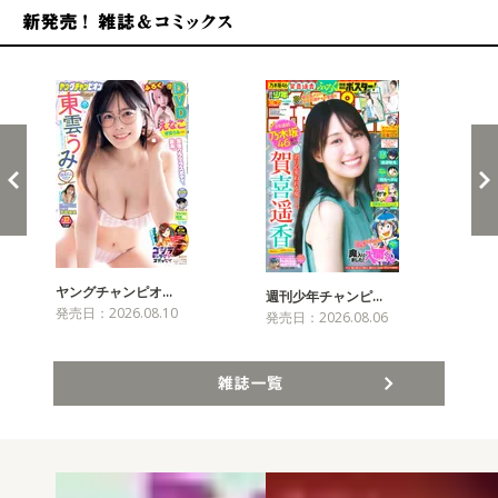
新発売！雑誌&コミックス
ヤングチャンピオ…
チャ
週刊少年チャンピ…
発売日：2026.08.10
発売
発売日：2026.08.06
雑誌一覧