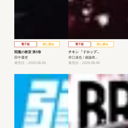
電子版
試し読み
電子版
試し読み
閻魔の教室 第6巻
チキン 「ドロップ…
田中優吏
井口達也 / 歳脇将…
発売日：2026.08.06
発売日：2026.08.06