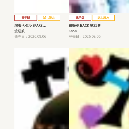
電子版
試し読み
電子版
試し読み
弱虫ペダル SPARE …
BREAK BACK 第25巻
渡辺航
KASA
発売日：2026.08.06
発売日：2026.08.06