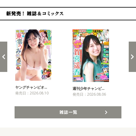
新発売！雑誌&コミックス
ヤングチャンピオ…
チャ
週刊少年チャンピ…
発売日：2026.08.10
発売
発売日：2026.08.06
雑誌一覧