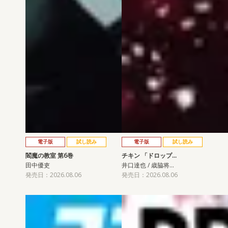
電子版
試し読み
電子版
試し読み
閻魔の教室 第6巻
チキン 「ドロップ…
田中優吏
井口達也 / 歳脇将…
発売日：2026.08.06
発売日：2026.08.06