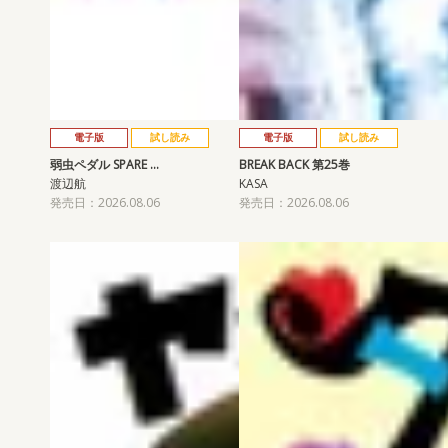
電子版
試し読み
電子版
試し読み
弱虫ペダル SPARE …
BREAK BACK 第25巻
渡辺航
KASA
発売日：2026.08.06
発売日：2026.08.06