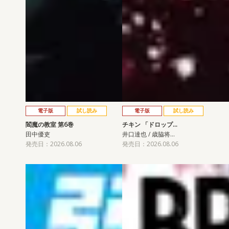
電子版
試し読み
電子版
試し読み
閻魔の教室 第6巻
チキン 「ドロップ…
田中優吏
井口達也 / 歳脇将…
発売日：2026.08.06
発売日：2026.08.06