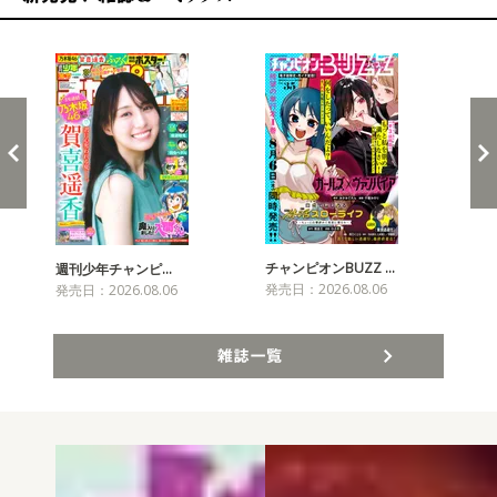
新発売！雑誌&コミックス
チャンピオンBUZZ …
週刊少年チャンピ…
月
発売日：2026.08.06
発売日：2026.08.06
発売
雑誌一覧