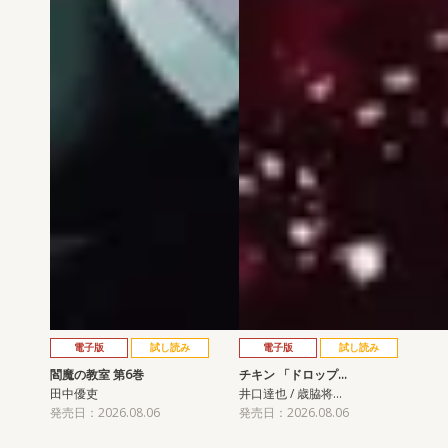
電子版
試し読み
電子版
試し読み
閻魔の教室 第6巻
チキン 「ドロップ…
田中優吏
井口達也 / 歳脇将…
発売日：2026.08.06
発売日：2026.08.06