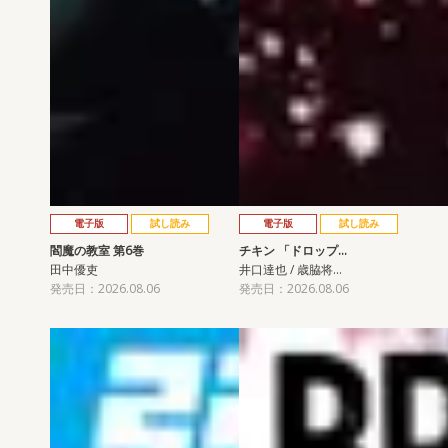
電子版
試し読み
電子版
試し読み
閻魔の教室 第6巻
チキン 「ドロップ…
田中優吏
井口達也 / 歳脇将…
発売日：2026.08.06
発売日：2026.08.06