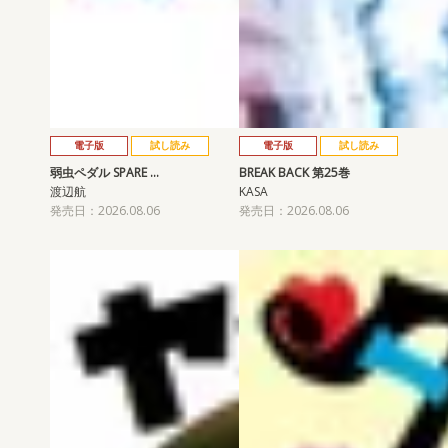
電子版
試し読み
電子版
試し読み
弱虫ペダル SPARE …
BREAK BACK 第25巻
渡辺航
KASA
発売日：2026.08.06
発売日：2026.08.06