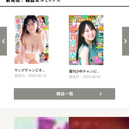
新発売！雑誌&コミックス
ヤングチャンピオ…
チャ
週刊少年チャンピ…
発売日：2026.08.10
発売
発売日：2026.08.06
雑誌一覧