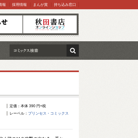
情報
採用情報
まんが賞
持ち込み窓口
オンラインショップ
検索
定価：本体 390 円+税
レーベル：
プリンセス・コミックス