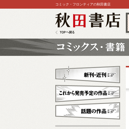
コミック・フロンティアの秋田書店
秋田書店
TOPへ戻る
コミックス
新刊・近刊
これから発売予定
話題の作品