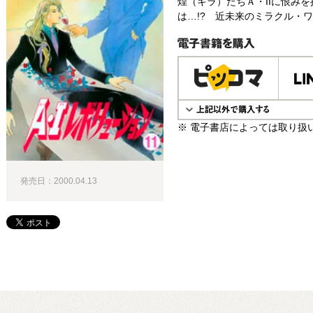
煌（キラ）たちＡ・IIに恨み
は…!? 近未来のミラクル・ワ
電子書籍で購入
※ 電子書店によっては取り扱
発売日：2000.04.13