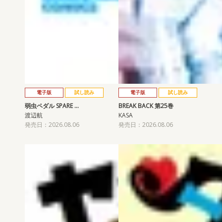
電子版
試し読み
電子版
試し読み
弱虫ペダル SPARE …
BREAK BACK 第25巻
渡辺航
KASA
発売日：2026.08.06
発売日：2026.08.06