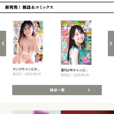
新発売！雑誌&コミックス
ヤングチャンピオ…
チャ
週刊少年チャンピ…
発売日：2026.08.10
発売
発売日：2026.08.06
雑誌一覧