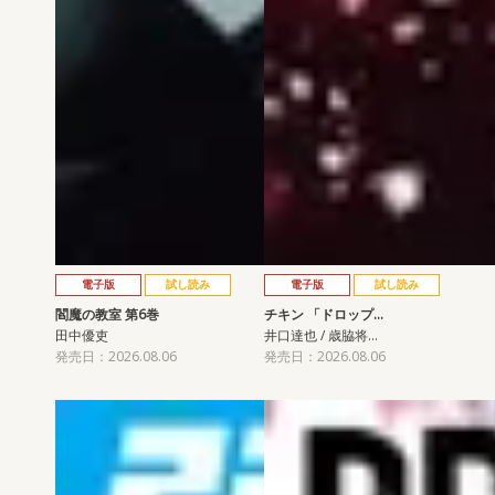
電子版
試し読み
電子版
試し読み
閻魔の教室 第6巻
チキン 「ドロップ…
田中優吏
井口達也 / 歳脇将…
発売日：2026.08.06
発売日：2026.08.06