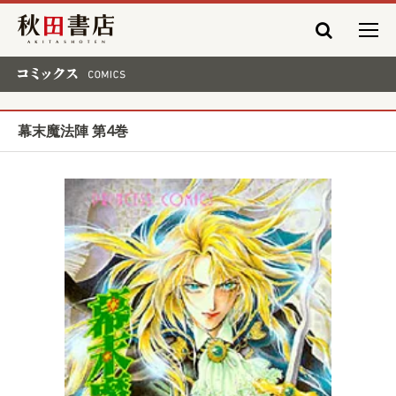
秋田書店
コミックス COMICS
幕末魔法陣 第4巻