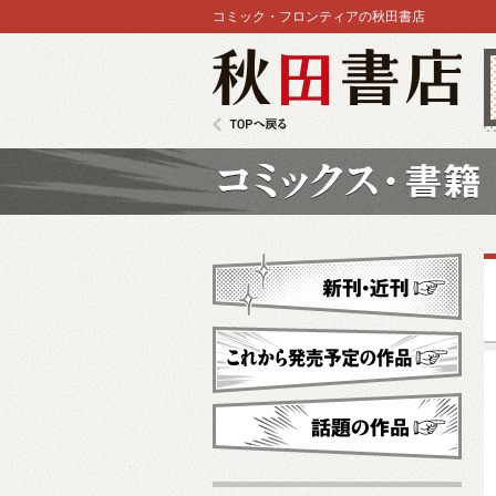
コミック・フロンティアの秋田書店
秋田書店
TOPへ戻る
コミックス
新刊・近刊
これから発売予定
話題の作品