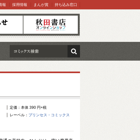
情報
採用情報
まんが賞
持ち込み窓口
オンラインショップ
検索
定価：本体 390 円+税
レーベル：
プリンセス・コミックス