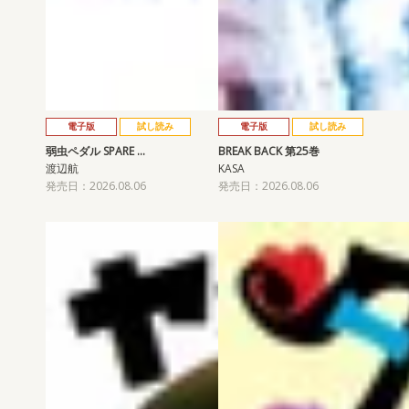
電子版
試し読み
電子版
試し読み
弱虫ペダル SPARE …
BREAK BACK 第25巻
渡辺航
KASA
発売日：2026.08.06
発売日：2026.08.06