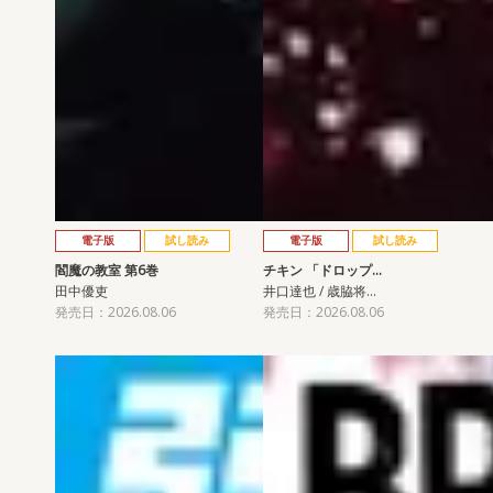
電子版
試し読み
電子版
試し読み
閻魔の教室 第6巻
チキン 「ドロップ…
田中優吏
井口達也 / 歳脇将…
発売日：2026.08.06
発売日：2026.08.06