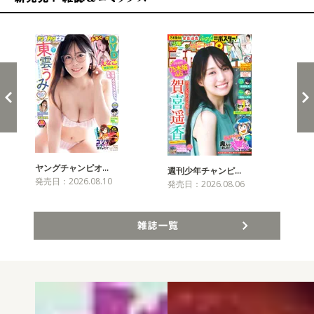
新発売！雑誌&コミックス
ヤングチャンピオ…
チャ
週刊少年チャンピ…
発売日：2026.08.10
発売
発売日：2026.08.06
雑誌一覧