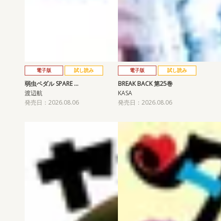
電子版
試し読み
電子版
試し読み
弱虫ペダル SPARE …
BREAK BACK 第25巻
渡辺航
KASA
発売日：2026.08.06
発売日：2026.08.06