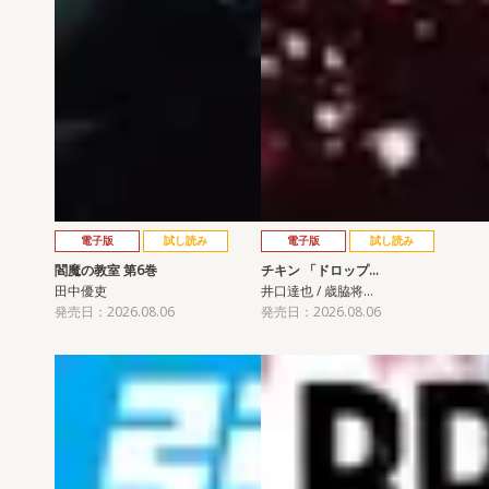
電子版
試し読み
電子版
試し読み
閻魔の教室 第6巻
チキン 「ドロップ…
田中優吏
井口達也 / 歳脇将…
発売日：2026.08.06
発売日：2026.08.06