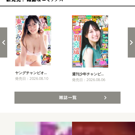
新発売！雑誌&コミックス
ヤングチャンピオ…
チャ
週刊少年チャンピ…
発売日：2026.08.10
発売
発売日：2026.08.06
雑誌一覧