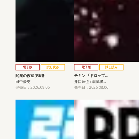
電子版
試し読み
電子版
試し読み
閻魔の教室 第6巻
チキン 「ドロップ…
田中優吏
井口達也 / 歳脇将…
発売日：2026.08.06
発売日：2026.08.06