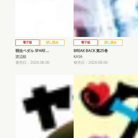
電子版
試し読み
電子版
試し読み
弱虫ペダル SPARE …
BREAK BACK 第25巻
渡辺航
KASA
発売日：2026.08.06
発売日：2026.08.06