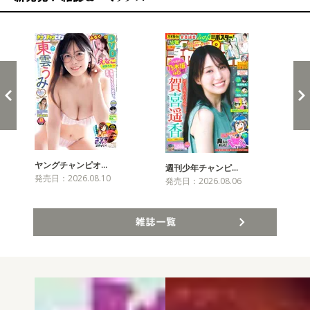
新発売！雑誌&コミックス
ヤングチャンピオ…
チャ
週刊少年チャンピ…
発売日：2026.08.10
発売
発売日：2026.08.06
雑誌一覧