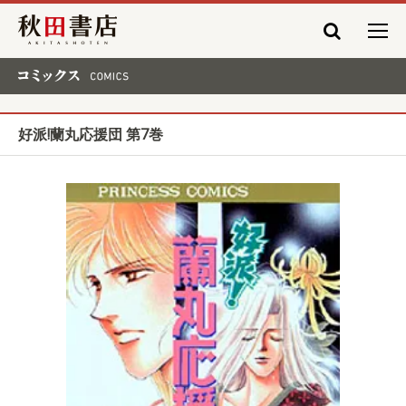
秋田書店
コミックス COMICS
好派!蘭丸応援団 第7巻