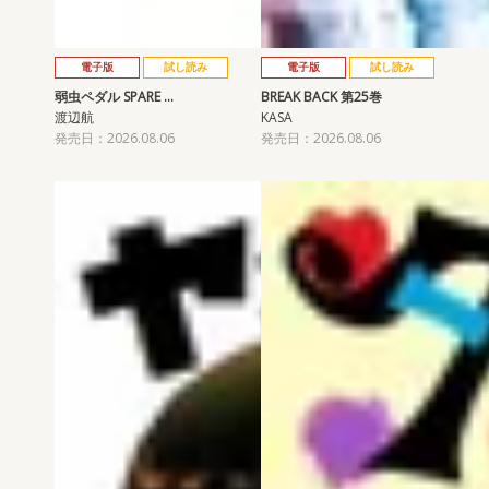
電子版
試し読み
電子版
試し読み
弱虫ペダル SPARE …
BREAK BACK 第25巻
渡辺航
KASA
発売日：2026.08.06
発売日：2026.08.06