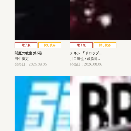
電子版
試し読み
電子版
試し読み
閻魔の教室 第6巻
チキン 「ドロップ…
田中優吏
井口達也 / 歳脇将…
発売日：2026.08.06
発売日：2026.08.06